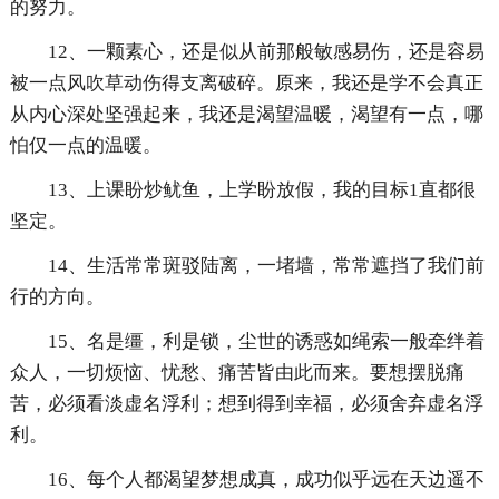
的努力。
12、一颗素心，还是似从前那般敏感易伤，还是容易
被一点风吹草动伤得支离破碎。原来，我还是学不会真正
从内心深处坚强起来，我还是渴望温暖，渴望有一点，哪
怕仅一点的温暖。
13、上课盼炒鱿鱼，上学盼放假，我的目标1直都很
坚定。
14、生活常常斑驳陆离，一堵墙，常常遮挡了我们前
行的方向。
15、名是缰，利是锁，尘世的诱惑如绳索一般牵绊着
众人，一切烦恼、忧愁、痛苦皆由此而来。要想摆脱痛
苦，必须看淡虚名浮利；想到得到幸福，必须舍弃虚名浮
利。
16、每个人都渴望梦想成真，成功似乎远在天边遥不