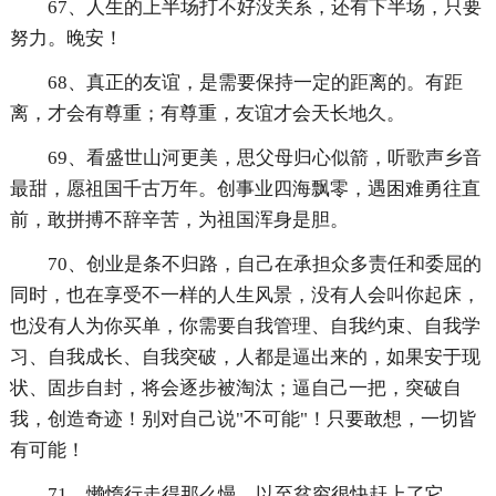
67、人生的上半场打不好没关系，还有下半场，只要
努力。晚安！
68、真正的友谊，是需要保持一定的距离的。有距
离，才会有尊重；有尊重，友谊才会天长地久。
69、看盛世山河更美，思父母归心似箭，听歌声乡音
最甜，愿祖国千古万年。创事业四海飘零，遇困难勇往直
前，敢拼搏不辞辛苦，为祖国浑身是胆。
70、创业是条不归路，自己在承担众多责任和委屈的
同时，也在享受不一样的人生风景，没有人会叫你起床，
也没有人为你买单，你需要自我管理、自我约束、自我学
习、自我成长、自我突破，人都是逼出来的，如果安于现
状、固步自封，将会逐步被淘汰；逼自己一把，突破自
我，创造奇迹！别对自己说"不可能"！只要敢想，一切皆
有可能！
71、懒惰行走得那么慢，以至贫穷很快赶上了它。