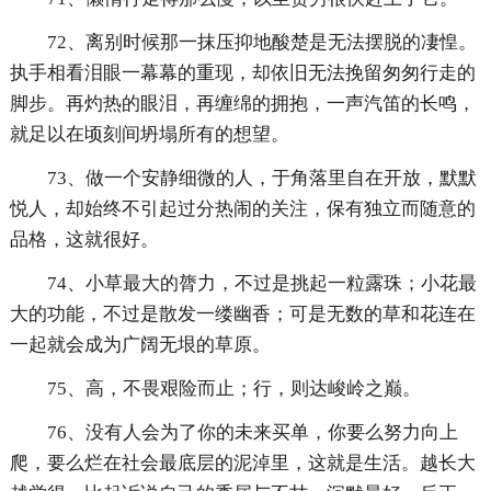
72、离别时候那一抹压抑地酸楚是无法摆脱的凄惶。
执手相看泪眼一幕幕的重现，却依旧无法挽留匆匆行走的
脚步。再灼热的眼泪，再缠绵的拥抱，一声汽笛的长鸣，
就足以在顷刻间坍塌所有的想望。
73、做一个安静细微的人，于角落里自在开放，默默
悦人，却始终不引起过分热闹的关注，保有独立而随意的
品格，这就很好。
74、小草最大的膂力，不过是挑起一粒露珠；小花最
大的功能，不过是散发一缕幽香；可是无数的草和花连在
一起就会成为广阔无垠的草原。
75、高，不畏艰险而止；行，则达峻岭之巅。
76、没有人会为了你的未来买单，你要么努力向上
爬，要么烂在社会最底层的泥淖里，这就是生活。越长大