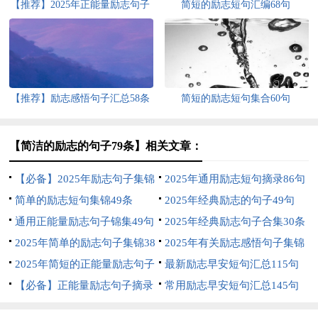
【推荐】2025年正能量励志句子
简短的励志短句汇编68句
汇总78条
【推荐】励志感悟句子汇总58条
简短的励志短句集合60句
【简洁的励志的句子79条】相关文章：
【必备】2025年励志句子集锦
2025年通用励志短句摘录86句
99句
简单的励志短句集锦49条
2025年经典励志的句子49句
通用正能量励志句子锦集49句
2025年经典励志句子合集30条
2025年简单的励志句子集锦38
2025年有关励志感悟句子集锦
句
2025年简短的正能量励志句子
60条
最新励志早安短句汇总115句
集锦78条
【必备】正能量励志句子摘录
常用励志早安短句汇总145句
68句
精选