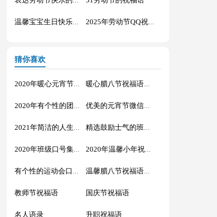
表达劳动节快乐的祝福语短信汇编42条
温馨宝宝生日快乐祝福语30句
2025年劳动节QQ祝福语锦集34条
猜你喜欢
2020年暖心元宵节祝福语集合51条
暖心腊八节祝福语锦集55条
2020年有个性的团队口号集合30条
优美的元宵节微信祝福语37句
2021年简洁的人生唯美的句子40条
精选鼓励士气的班级口号27条
2020年班级口号集锦27句
2020年温馨小年祝福语短信16条
有个性的运动会口号大汇总84条
温馨腊八节祝福语集合32条
教师节祝福语
国庆节祝福语
名人语录
升职祝福语