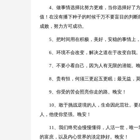
4、做事情选择比努力更难，当你选择好了
值！在没有播下种子的时候千万不要盲目的判断
成败，努力方可成功。
5、把时间用在积极，美好，安稳的事情上
6、环境不会改变，解决之道在于改变自我
7、不要小看自己，因为人有无限的潜能。
8、贵有恒，何须三更起五更眠；最无益，
9、你受的苦会照亮你走的路。晚安！
10、敢于挑战逆境的人，生命因此茁壮。
人，他使你坚强。晚安！
11、我们终究会慢慢懂得，人活一世，唯
的富庶，以及内心世界的淡定静好。晚安！