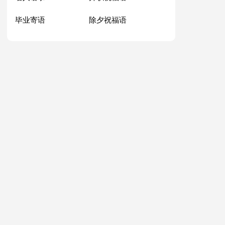
毕业寄语
除夕祝福语