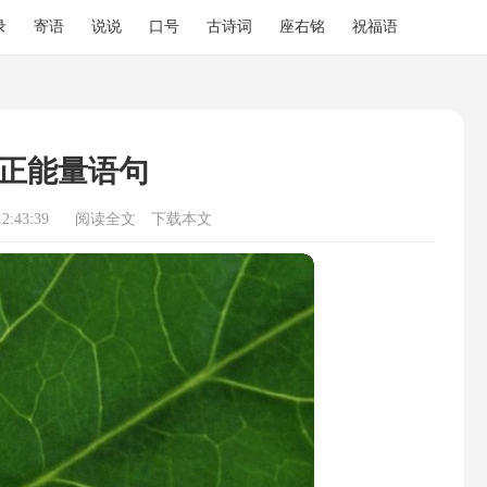
录
寄语
说说
口号
古诗词
座右铭
祝福语
正能量语句
2:43:39
阅读全文
下载本文