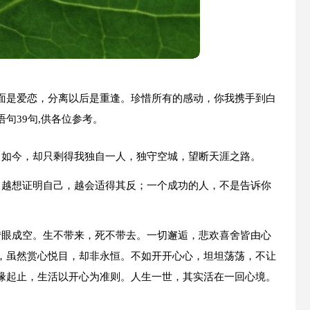
面是爱恋，分离以后是重逢。珍惜所有的感动，你我携手到白
句39句,供各位参考。
，如今，却只剩得我独自一人，独守空城，望断天涯之路。
，越想证明自己，越会适得其反；一个成功的人，不是告诉你
转眼成空。生不带来，死不带去。一切邂逅，悲欢喜舍皆由心
，虽然赏心悦目，却非永恒。不如开开心心，坦坦荡荡，不让
缘起止，生活以开心为准则。人生一世，其实活在一回心境。