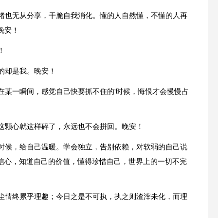
情绪也无从分享，干脆自我消化。懂的人自然懂，不懂的人再
晚安！
！
的却是我。晚安！
在某一瞬间，感觉自己快要抓不住的'时候，悔恨才会慢慢占
，这颗心就这样碎了，永远也不会拼回。晚安！
的时候，给自己温暖。学会独立，告别依赖，对软弱的自己说
信心，知道自己的价值，懂得珍惜自己，世界上的一切不完
而尘情终累乎理趣；今日之是不可执，执之则渣滓未化，而理