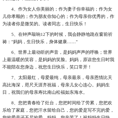
4、作为女人你美丽的；作为妻子你幸福的；作为女
儿你孝顺的；作为朋友你知心的；作为母亲你优秀的，作
为读者你是微笑的。读者同志，生日快乐！
5、在钟声敲响12下的时候，我会静静地跪在窗前祈
祷："妈妈，生日快乐，身体健康……"
6、世界上最动听的声音，是妈妈声声的呼唤；世界
上最温暖的笑容，是妈妈的笑脸。妈妈，原谅您生日时我
不能陪在您身边，祝您生日快乐，笑口常开！
7、太阳最红，母爱最纯，母亲最亲，母亲恩情比天
高比海深，咫尺天涯齐祝福，母亲儿女心连心。妈妈生
日，祝我们的母亲寿比南山松福如东海水。
8、您把青春给了灶台，您把时间给了劳累，您把欢
乐给了家庭，您把汗水留给自己，您的爱是写不完的爱，
您的爱是还不尽的爱。妈妈，您辛苦了！祝妈妈生日快