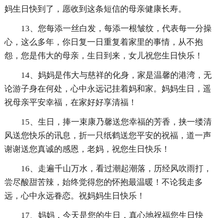
妈生日快到了，愿收到这条短信的母亲健康长寿。
13、您每添一丝白发，每添一根皱纹，代表每一分操
心，这么多年，你日复一日重复着家里的事情，从不抱
怨，您是伟大的母亲，生日到来，女儿祝您生日快乐！
14、妈妈是伟大与慈祥的化身，家是温馨的港湾，无
论游子身在何处，心中永远记挂着妈和家。妈妈生日，遥
祝母亲平安幸福，在家好好享清福！
15、生日，捧一束康乃馨送您幸福的芳香，挟一缕清
风送您快乐的讯息，折一只纸鹤送您平安的祝福，道一声
谢谢送您真诚的感恩，老妈，祝您生日快乐！
16、走遍千山万水，看过潮起潮落，历经风吹雨打，
尝尽酸甜苦辣，始终觉得您的怀抱最温暖！不论我走多
远，心中永远眷恋。祝妈妈生日快乐！
17、妈妈，今天是您的生日，真心地祝福您生日快