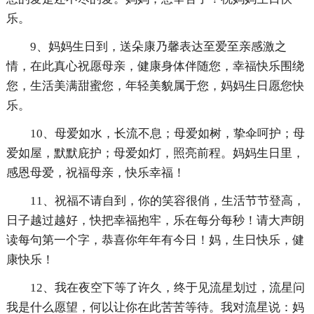
乐。
9、妈妈生日到，送朵康乃馨表达至爱至亲感激之
情，在此真心祝愿母亲，健康身体伴随您，幸福快乐围绕
您，生活美满甜蜜您，年轻美貌属于您，妈妈生日愿您快
乐。
10、母爱如水，长流不息；母爱如树，挚伞呵护；母
爱如屋，默默庇护；母爱如灯，照亮前程。妈妈生日里，
感恩母爱，祝福母亲，快乐幸福！
11、祝福不请自到，你的笑容很俏，生活节节登高，
日子越过越好，快把幸福抱牢，乐在每分每秒！请大声朗
读每句第一个字，恭喜你年年有今日！妈，生日快乐，健
康快乐！
12、我在夜空下等了许久，终于见流星划过，流星问
我是什么愿望，何以让你在此苦苦等待。我对流星说：妈