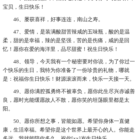
宝贝，生日快乐！
46、屡获喜祥，好事连连，南山之寿。
47、爱情，是装满酸甜苦辣咸的五味瓶，酸的是温
柔，甜的是幸福，辣的是坚强，苦的是伤痛，咸的是回
忆！愿你在爱的海洋里，品尽甜蜜！祝生日快乐！
48、领导，今天我有一个秘密要对你说，为了你过一
个快乐的生日，我特为你准备了一份珍贵的礼物，哪就
是：祝福你生日快乐！财源滚滚而来，快乐一天接一天。
49、愿你满腔孤勇终不被辜负，愿你此生尽兴赤诚善
良，愿时光能缓愿故人不散，愿你笑的坦荡眼里都是太
阳。
50、愿你所想之事，皆能如愿。希望你身体一直健
康，生活幸福。希望你是这个世界上最开心的人。你能走
多远。我就能陪你多久。祝你[xx]岁生日快乐。