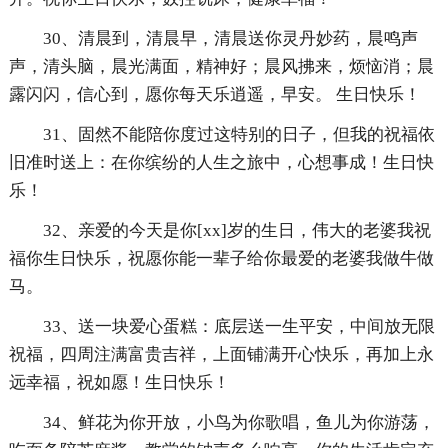
30、清晨到，清晨早，清晨送你灵丹妙药，晨鸣声
声，清头脑，晨光满面，精神好；晨风拂来，烦恼消；晨
露闪闪，信心到，愿你每天乐逍遥，早安。 生日快乐！
31、固然不能陪你度过这特别的日子，但我的祝福依
旧准时送上：在你缤纷的人生之旅中，心想事成！生日快
乐！
32、亲爱的今天是你[xx]岁的生日，伟大的老婆我祝
福你生日快乐，祝愿你能一辈子给你最爱的老婆我做牛做
马。
33、送一块爱心蛋糕：底层送一生平安，中间放无限
祝福，四周注满富贵吉祥，上面铺满开心快乐，再加上永
远幸福，祝如愿！生日快乐！
34、鲜花为你开放，小鸟为你歌唱，鱼儿为你游荡，