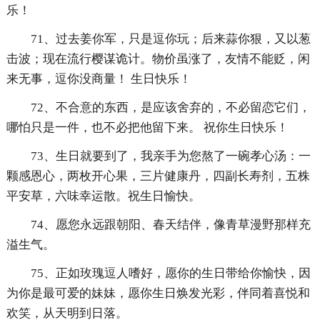
乐！
71、过去姜你军，只是逗你玩；后来蒜你狠，又以葱
击波；现在流行樱谋诡计。物价虽涨了，友情不能贬，闲
来无事，逗你没商量！ 生日快乐！
72、不合意的东西，是应该舍弃的，不必留恋它们，
哪怕只是一件，也不必把他留下来。 祝你生日快乐！
73、生日就要到了，我亲手为您熬了一碗孝心汤：一
颗感恩心，两枚开心果，三片健康丹，四副长寿剂，五株
平安草，六味幸运散。祝生日愉快。
74、愿您永远跟朝阳、春天结伴，像青草漫野那样充
溢生气。
75、正如玫瑰逗人嗜好，愿你的生日带给你愉快，因
为你是最可爱的妹妹，愿你生日焕发光彩，伴同着喜悦和
欢笑，从天明到日落。