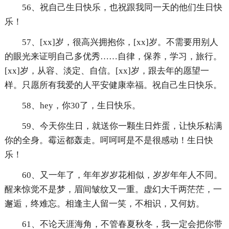
56、祝自己生日快乐，也祝跟我同一天的他们生日快
乐！
57、[xx]岁，很高兴拥抱你，[xx]岁。不需要用别人
的眼光来证明自己多优秀……自律，保养，学习，旅行。
[xx]岁，从容、淡定、自信。[xx]岁，跟去年的愿望一
样。只愿所有我爱的人平安健康幸福。祝自己生日快乐。
58、hey，你30了，生日快乐。
59、今天你生日，就送你一颗生日炸蛋，让快乐粘满
你的全身。霉运都轰走。呵呵呵是不是很感动！生日快
乐！
60、又一年了，年年岁岁花相似，岁岁年年人不同。
醒来惊觉不是梦，眉间皱纹又一重。虚幻大千两茫茫，一
邂逅，终难忘。相逢主人留一笑，不相识，又何妨。
61、不论天涯海角，不管春夏秋冬，我一定会把你带