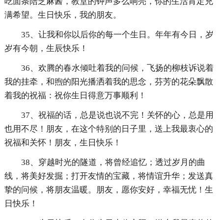
吃面条陪芝麻酱，教堂的钟声多么响亮，你的生活肯定充
满希望。生日快乐，我的朋友。
35、让我和你以后你的每一个生日。年年有今日，岁
岁有今朝，生辰快乐！
36、欢腾的春水倾吐着我的问候，飞扬的柳枝诉说着
我的挂牵，和煦的阳光播洒着我的思念，芬芳的花朵飘散
着我的祝福：祝你生日得意万事顺利！
37、祝福的话，总是说也说不完！关怀的心，总是用
也用不尽！朋友，在这个特别的日子里，送上我最衷心的
祝福和关怀！朋友，生日快乐！
38、穿越时光的隧道，将曾经追忆；透过岁月的曲
线，将美好发掘；打开友情的宝藏，将情谊升华；发送真
挚的问候，将朋友温暖。朋友，愿你安好，幸福无忧！生
日快乐！